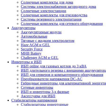
Солнечные комплекты для дома
Системы электроснабжения загородного дома
Cолнечные электростанции
Солнечные комплекты для пчеловодства
Системы резервного электропитания
Солнечные комплекты для сетевого оборудования
Аккумуляторы
Аккумуляторные модули
Автомобильные
Тяговые с жидким электролитом
Haze AGM и GEL
Security Force
MHB Battery
Challenger AGM и GEL
Инверторы и ИБП
ИБП online для газовых котлов до 3 кВА
ИБП длительного резерва с внешними аккумулятор
ИБП для серверов и компьютерного оборудования
Преобразователи напряжения DC-AC
Гибридные инверторы для альтернативной энергет
Сетевые инверторы
ИБП и инверторы 3-х фазные
Аксессуары для ИБП
Стабилизаторы напряжения
Стабилизаторы инверторные