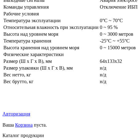
Выходные сигналы
Авария электросе
Команды управления
Отключение ИБП
Рабочие условия
Температура эксплуатации
0°C ~ 70°C
Относительная влажность при эксплуатации
0 ~ 95 %
Высота над уровнем моря
0 ~ 3000 метров
Температура хранения
-25°C ~ +55°C
Высота хранения над уровнем моря
0 ~ 15000 метров
Физические характеристики
Размер (Ш х Г х В), мм
64x133x32
Размер упаковки (Ш х Г х В), мм
н/д
Вес нетто, кг
н/д
Вес брутто, кг
н/д
Авторизация
Ваша
Корзина
пуста.
Каталог продукции