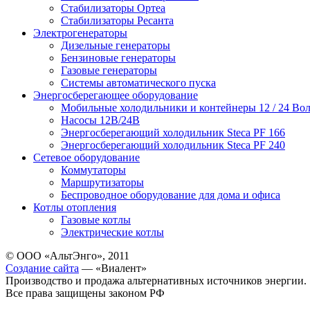
Стабилизаторы Ортеа
Стабилизаторы Ресанта
Электрогенераторы
Дизельные генераторы
Бензиновые генераторы
Газовые генераторы
Системы автоматического пуска
Энергосберегающее оборудование
Мобильные холодильники и контейнеры 12 / 24 Вол
Насосы 12В/24В
Энергосберегающий холодильник Steca PF 166
Энергосберегающий холодильник Steca PF 240
Сетевое оборудование
Коммутаторы
Маршрутизаторы
Беспроводное оборудование для дома и офиса
Котлы отопления
Газовые котлы
Электрические котлы
© ООО «АльтЭнго», 2011
Создание сайта
— «Виалент»
Производство и продажа альтернативных источников энергии.
Все права защищены законом РФ