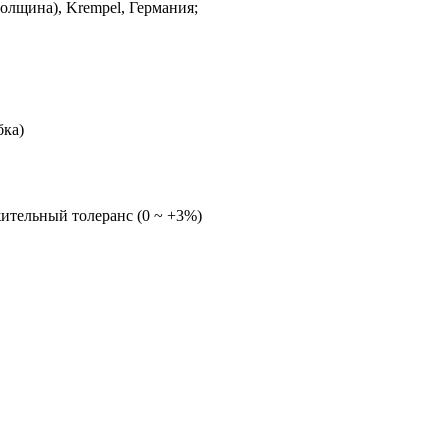
олщина), Krempel, Германия;
бка)
жительный толеранс (0 ~
+3%
)