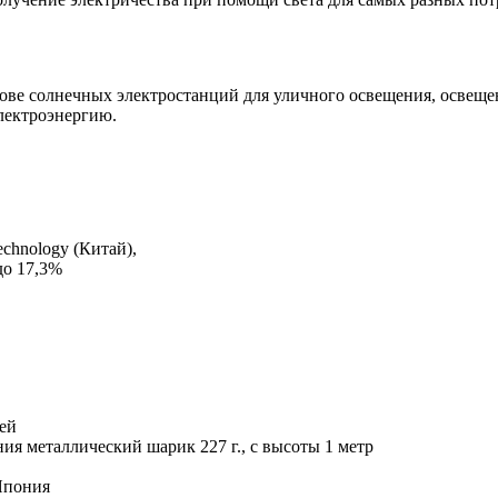
ове солнечных электростанций для уличного освещения, освещ
лектроэнергию.
echnology (Китай),
до 17,3%
лей
ия металлический шарик 227 г., с высоты 1 метр
 Япония