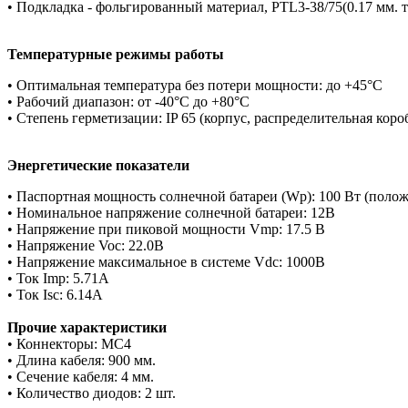
• Подкладка - фольгированный материал, PTL3-38/75(0.17 мм. т
Температурные режимы работы
• Оптимальная температура без потери мощности: до +45°C
• Рабочий диапазон: от -40°C до +80°C
• Степень герметизации: IP 65 (корпус, распределительная коро
Энергетические показатели
• Паспортная мощность солнечной батареи (Wр): 100 Вт (поло
• Номинальное напряжение солнечной батареи: 12В
• Напряжение при пиковой мощности Vmp: 17.5 В
• Напряжение Voc: 22.0В
• Напряжение максимальное в системе Vdc: 1000В
• Ток Imp: 5.71А
• Ток Isc: 6.14А
Прочие характеристики
• Коннекторы: MC4
• Длина кабеля: 900 мм.
• Сечение кабеля: 4 мм.
• Количество диодов: 2 шт.