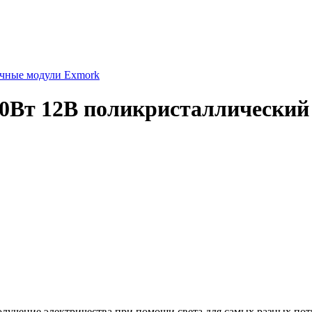
чные модули Exmork
0Вт 12В поликристаллический
учение электричества при помощи света для самых разных потр