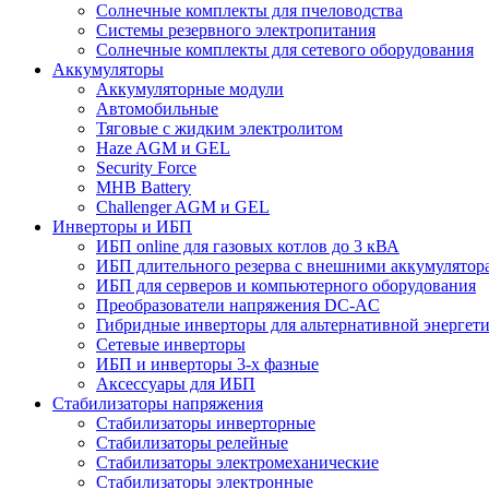
Солнечные комплекты для пчеловодства
Системы резервного электропитания
Солнечные комплекты для сетевого оборудования
Аккумуляторы
Аккумуляторные модули
Автомобильные
Тяговые с жидким электролитом
Haze AGM и GEL
Security Force
MHB Battery
Challenger AGM и GEL
Инверторы и ИБП
ИБП online для газовых котлов до 3 кВА
ИБП длительного резерва с внешними аккумулятор
ИБП для серверов и компьютерного оборудования
Преобразователи напряжения DC-AC
Гибридные инверторы для альтернативной энергет
Сетевые инверторы
ИБП и инверторы 3-х фазные
Аксессуары для ИБП
Стабилизаторы напряжения
Стабилизаторы инверторные
Стабилизаторы релейные
Стабилизаторы электромеханические
Стабилизаторы электронные