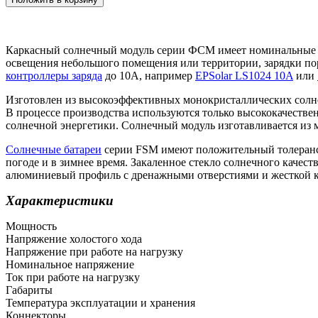
Каркасный солнечный модуль серии ФСМ имеет номинальные м
освещения небольшого помещения или территории, зарядки пор
контроллеры заряда
до 10А, например
EPSolar LS1024 10A
или
Изготовлен из высокоэффективных монокристаллических солне
В процессе производства используются только высококачеств
солнечной энергетики. Солнечный модуль изготавливается из
Солнечные батареи
серии FSM имеют положительный толеранс 
погоде и в зимнее время. Закаленное стекло солнечного каче
алюминиевый профиль с дренажными отверстиями и жесткой к
Характеристики
Мощность
Напряжение холостого хода
Напряжение при работе на нагрузку
Номинальное напряжение
Ток при работе на нагрузку
Габариты
Температура эксплуатации и хранения
Коннекторы