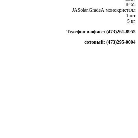
IP 65
JASolar,GradeA,монокристалл
1 шт
5 кг
Телефон в офисе: (473)261-8955
сотовый: (473)295-0004