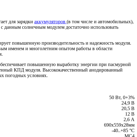
ает для зарядки
аккумуляторов
(в том числе и автомобильных),
о с данным солнечным модулем достаточно использовать
тирует повышенную производительность и надежность модуля.
вым именем и многолетним опытом работы в области
м.
 обеспечивает повышенную выработку энергии при пасмурной
вышенный КПД модуля. Высококачественный анодированный
ых погодных условиях.
50 Вт, 0+3%
24,9 В
20,5 В
12 В
2,6 А
690х559х28мм
-40..+85 °С
MC4