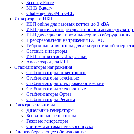
Security Force
MHB Battery
Challenger AGM и GEL
Инверторы и ИБП
ИБП online для газовых котлов до 3 кВА
ИБП длительного резерва с внешними аккумулятор
ИБП для серверов и компьютерного оборудования
Преобразователи напряжения DC-AC
Гибридные инверторы для альтернативной энергет
Сетевые инверторы
ИБП и инверторы 3-х фазные
Аксессуары для ИБП
Стабилизаторы напряжения
Стабилизаторы инверторные
Стабилизаторы релейные
Стабилизаторы электромеханические
Стабилизаторы электронные
Стабилизаторы Ортеа
Стабилизаторы Ресанта
Электрогенераторы
Дизельные генераторы
Бензиновые генераторы
Газовые генераторы
Системы автоматического пуска
Энергосберегающее оборудование