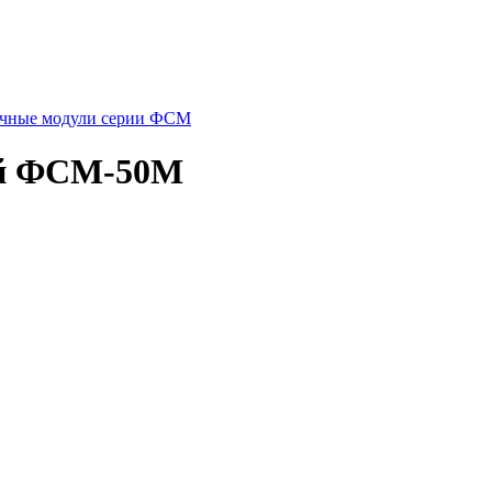
чные модули серии ФСМ
ый ФСМ-50М