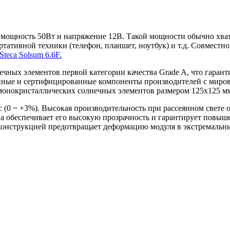
ощность 50Вт и напряжение 12В. Такой мощности обычно хват
тативной техники (телефон, планшет, ноутбук) и т.д. Совместн
Steca Solsum 6.6F.
чных элементов первой категории качества Grade A, что гаран
енные и сертифицированные компоненты производителей с миро
 монокристаллических солнечных элементов размером 125х125 м
(0 ~ +3%). Высокая производительность при рассеянном свете
ства обеспечивает его высокую прозрачность и гарантирует по
онструкцией предотвращает деформацию модуля в экстремальн